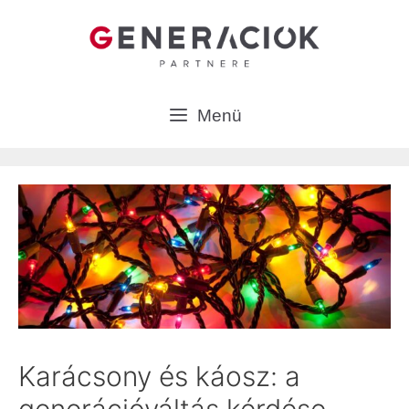
Kilépés
a
tartalomba
Menü
Karácsony és káosz: a
generációváltás kérdése