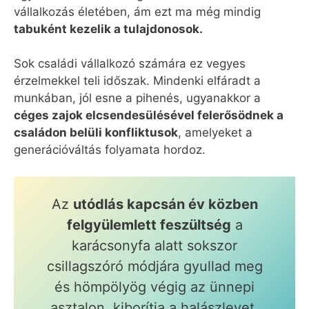
vállalkozás életében, ám ezt ma még mindig
tabuként kezelik a tulajdonosok.
Sok családi vállalkozó számára ez vegyes
érzelmekkel teli időszak. Mindenki elfáradt a
munkában, jól esne a pihenés, ugyanakkor a
céges zajok elcsendesülésével felerősödnek a
családon belüli konfliktusok
, amelyeket a
generációváltás folyamata hordoz.
Az
utódlás kapcsán év közben
felgyülemlett feszültség
a
karácsonyfa alatt sokszor
csillagszóró módjára gyullad meg
és hömpölyög végig az ünnepi
asztalon, kiborítja a halászlevet,