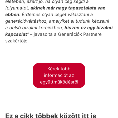
életében, ezért jó, ha olyan cég segíti a
folyamatot,
akinek már nagy tapasztalata van
ebben
. Érdemes olyan céget választani a
generációváltáshoz, amelyiket el tudunk képzelni
a belső bizalmi köreinkben,
hiszen
ez egy bizalmi
kapcsolat
”
– javasolta a Generációk Partnere
szakértője.
Kérek több
információt az
együttműködésről
Ez a cikk többek között itt is