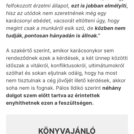
felfokozott érzelmi állapot,
ezt is jobban elmélyíti,
hisz az utódok nem szeretnének még egy
karácsonyi ebédet, vacsorát eltölteni úgy, hogy
megint csak a munkáról esik szó, de
közben nem
tudják, pontosan hányadán is állnak.”
A szakértő szerint, amikor karácsonykor sem
rendeződnek ezek a kérdések, a két ünnep közötti
időszak a vitákról, konfliktusokról, ultimátumokról
szólhat és sokan eljutnak odáig, hogy ha most
nem tisztulnak a cég jövőjét illető kérdések, akkor
soha nem is fognak. Pálos Ildikó szerint
néhány
dolgot szem előtt tartva az érintettek
enyhíthetnek ezen a feszültségen.
KÖNYVAJÁNLÓ