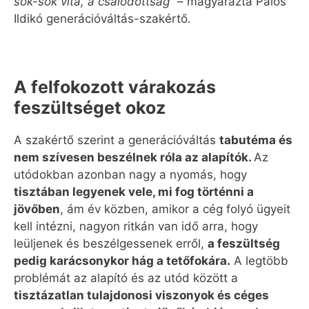
sok-sok vita, a csalódottság”
– magyarázta Pálos
Ildikó generációváltás-szakértő.
A felfokozott várakozás
feszültséget okoz
A szakértő szerint a generációváltás
tabutéma és
nem szívesen beszélnek róla az alapítók.
Az
utódokban azonban nagy a nyomás, hogy
tisztában legyenek vele, mi fog történni a
jövőben
, ám év közben, amikor a cég folyó ügyeit
kell intézni, nagyon ritkán van idő arra, hogy
leüljenek és beszélgessenek erről,
a feszültség
pedig karácsonykor hág a tetőfokára.
A legtöbb
problémát az alapító és az utód között a
tisztázatlan tulajdonosi viszonyok és céges