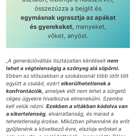
összezúzza a bejglit és
egymásnak ugrasztja az apákat
és gyerekeket,
menyeket,
vőket, anyóst.
„A generációváltás tisztázatlan kérdéseit
nem
lehet a végtelenségig a szőnyeg alá söpörni.
Ebben az időszakban a szokásosnál több időt tölt
együtt a család, ezért
elkerülhetetlenek a
konfrontációk,
amelyek elől nem lehet a sürgető
céges ügyekre hivatkozva elmenekülni. Szembe
kell velük nézni.
Ezekben a vitákban kódolva van
a sikertelenség
, elvarratlanság, és marad a
tehetetlenség érzése. Miközben pihennénk és erőt
gyűjtenénk a következő évre, elszívja erőnket a