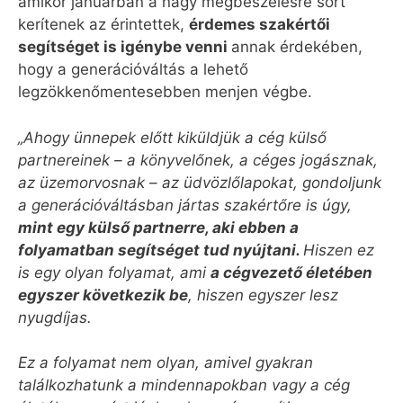
amikor januárban a nagy megbeszélésre sort
kerítenek az érintettek,
érdemes szakértői
segítséget is igénybe venni
annak érdekében,
hogy a generációváltás a lehető
legzökkenőmentesebben menjen végbe.
„Ahogy ünnepek előtt kiküldjük a cég külső
partnereinek – a könyvelőnek, a céges jogásznak,
az üzemorvosnak – az üdvözlőlapokat, gondoljunk
a generációváltásban jártas szakértőre is úgy,
mint egy külső partnerre, aki ebben a
folyamatban segítséget tud nyújtani.
Hiszen ez
is egy olyan folyamat, ami
a cégvezető életében
egyszer következik be
, hiszen egyszer lesz
nyugdíjas.
Ez a folyamat nem olyan, amivel gyakran
találkozhatunk a mindennapokban vagy a cég