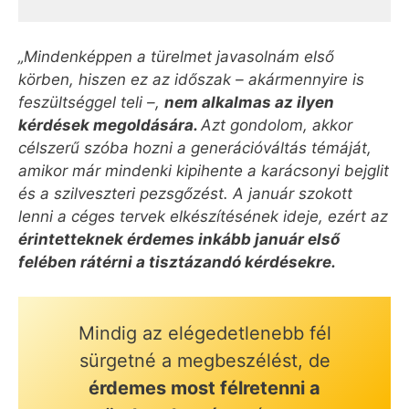
„Mindenképpen a türelmet javasolnám első
körben, hiszen ez az időszak – akármennyire is
feszültséggel teli –,
nem alkalmas az ilyen
kérdések megoldására.
Azt gondolom, akkor
célszerű szóba hozni a generációváltás témáját,
amikor már mindenki kipihente a karácsonyi bejglit
és a szilveszteri pezsgőzést. A január szokott
lenni a céges tervek elkészítésének ideje, ezért az
érintetteknek
érdemes inkább január első
felében rátérni a tisztázandó kérdésekre.
Mindig az elégedetlenebb fél
sürgetné a megbeszélést, de
érdemes most félretenni a