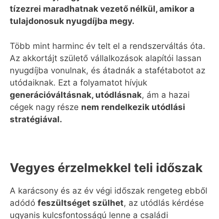
tízezrei maradhatnak vezető nélkül, amikor a
tulajdonosuk nyugdíjba megy.
Több mint harminc év telt el a rendszerváltás óta.
Az akkortájt születő vállalkozások alapítói lassan
nyugdíjba vonulnak, és átadnák a stafétabotot az
utódaiknak. Ezt a folyamatot hívjuk
generációváltásnak, utódlásnak
, ám a hazai
cégek nagy része
nem rendelkezik utódlási
stratégiával.
Vegyes érzelmekkel teli időszak
A karácsony és az év végi időszak rengeteg ebből
adódó
feszültséget szülhet
, az utódlás kérdése
ugyanis kulcsfontosságú lenne a családi