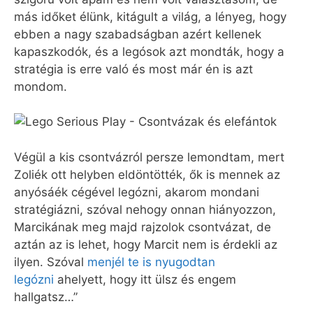
más időket élünk, kitágult a világ, a lényeg, hogy
ebben a nagy szabadságban azért kellenek
kapaszkodók, és a legósok azt mondták, hogy a
stratégia is erre való és most már én is azt
mondom.
Végül a kis csontvázról persze lemondtam, mert
Zoliék ott helyben eldöntötték, ők is mennek az
anyósáék cégével legózni, akarom mondani
stratégiázni, szóval nehogy onnan hiányozzon,
Marcikának meg majd rajzolok csontvázat, de
aztán az is lehet, hogy Marcit nem is érdekli az
ilyen. Szóval
menjél te is nyugodtan
legózni
ahelyett, hogy itt ülsz és engem
hallgatsz…”