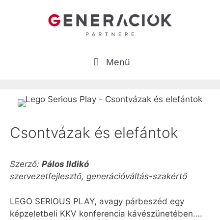
Kilépés
a
tartalomba
Menü
Csontvázak és elefántok
Szerző:
Pálos Ildikó
szervezetfejlesztő, generációváltás-szakértő
LEGO SERIOUS PLAY, avagy párbeszéd egy
képzeletbeli KKV konferencia kávészünetében….