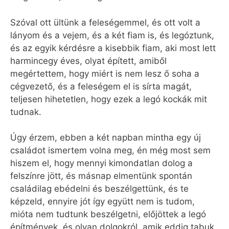
Szóval ott ültünk a feleségemmel, és ott volt a
lányom és a vejem, és a két fiam is, és legóztunk,
és az egyik kérdésre a kisebbik fiam, aki most lett
harmincegy éves, olyat épített, amiből
megértettem, hogy miért is nem lesz ő soha a
cégvezető, és a feleségem el is sírta magát,
teljesen hihetetlen, hogy ezek a legó kockák mit
tudnak.
Úgy érzem, ebben a két napban mintha egy új
családot ismertem volna meg, én még most sem
hiszem el, hogy mennyi kimondatlan dolog a
felszínre jött, és másnap elmentünk spontán
családilag ebédelni és beszélgettünk, és te
képzeld, ennyire jót így együtt nem is tudom,
mióta nem tudtunk beszélgetni, előjöttek a legó
építmények, és olyan dolgokról, amik eddig tabuk