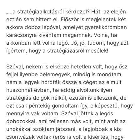
„…a stratégiaalkotásról kérdezel? Hát, az elején
ezt én sem hittem el. Először is megjelentek két
akkora doboz legóval, amelyet gyerekkoromban
karácsonyra kívántam magamnak. Volna, ha
akkoriban lett volna legó. Jó, jó, tudom, hogy azt
ígértem, hogy a stratégiázásról mesélek!
Szóval, nekem is elképzelhetetlen volt, hogy ősz
fejjel ilyenbe belemegyek, mindig is mondtam,
nem a legyek hordták össze a céget az elmúlt
huszonhét évben, ha eddig elvoltunk ilyen
stratégiás dolgok nélkül, ezután is elleszünk, de
ezt csak péntekig gondoltam így, elképesztő, hogy
mennyire vak voltam. Szóval jöttek a legós
dobozokkal, ami teljesen más volt, mint amit az
unokákkal szoktam játszani, a legjobbak a kis
csontvázak voltak (erős is volt a kísértés, hogy