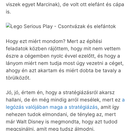
viszek egyet Marcinak), de volt ott elefánt és cápa
is.
Hogy ezt miért mondom? Mert az építési
feladatok közben rájöttem, hogy mit nem vettem
észre a cégemben nyolc évvel ezelőtt, és hogy a
lányom miért nem tudja most úgy vezetni a céget,
ahogy én azt akartam és miért dobta be tavaly a
törülközőt.
Jó, jó, értem én, hogy a stratégiázásról akarsz
hallani, de én még mindig arról mesélek, mert ez
a
legózás valójában maga a stratégiázás
, amit így
nehezen tudok elmondani, de tényleg az, mert
már Walt Disney is megmondta, hogy azt tudod
megcsinálni, amit meg tudsz álmodni.