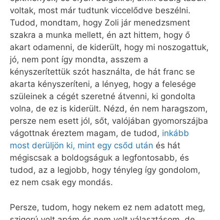
voltak, most már tudtunk viccelődve beszélni.
Tudod, mondtam, hogy Zoli jár menedzsment
szakra a munka mellett, én azt hittem, hogy ő
akart odamenni, de kiderült, hogy mi noszogattuk,
jó, nem pont így mondta, asszem a
kényszerítettük szót használta, de hát franc se
akarta kényszeríteni, a lényeg, hogy a felesége
szüleinek a cégét szeretné átvenni, ki gondolta
volna, de ez is kiderült. Nézd, én nem haragszom,
persze nem esett jól, sőt, valójában gyomorszájba
vágottnak éreztem magam, de tudod,
inkább
most derüljön ki, mint egy csőd után
és hát
mégiscsak a boldogságuk a legfontosabb, és
tudod, az a legjobb, hogy tényleg így gondolom,
ez nem csak egy mondás.
Persze, tudom, hogy nekem ez nem adatott meg,
szigorú volt apám és nem volt választásom, de