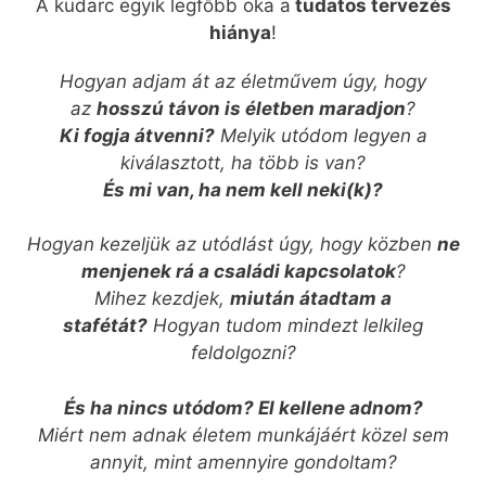
A kudarc egyik legfőbb oka a
tudatos tervezés
hiánya
!
Hogyan adjam át az életművem úgy, hogy
az
hosszú távon is életben maradjon
?
Ki fogja átvenni?
Melyik utódom legyen a
kiválasztott, ha több is van?
És mi van, ha nem kell neki(k)?
Hogyan kezeljük az utódlást úgy, hogy közben
ne
menjenek rá a családi kapcsolatok
?
Mihez kezdjek,
miután átadtam a
stafétát?
Hogyan tudom mindezt lelkileg
feldolgozni?
És ha nincs utódom? El kellene adnom?
Miért nem adnak életem munkájáért közel sem
annyit, mint amennyire gondoltam?