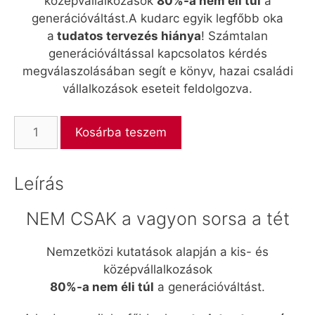
középvállalkozások
80%-a nem éli túl
a
generációváltást.A kudarc egyik legfőbb oka
a
tudatos tervezés hiánya
! Számtalan
generációváltással kapcsolatos kérdés
megválaszolásában segít e könyv, hazai családi
vállalkozások eseteit feldolgozva.
Generációváltás
Kosárba teszem
a
családi
vállalkozásokban
Leírás
mennyiség
NEM CSAK a vagyon sorsa a tét
Nemzetközi kutatások alapján a kis- és
középvállalkozások
80%-a nem éli túl
a generációváltást.