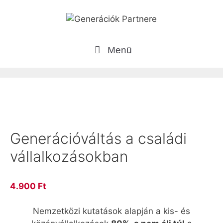
Kilépés
a
tartalomba
Menü
Generációváltás a családi
vállalkozásokban
4.900
Ft
Nemzetközi kutatások alapján a kis- és