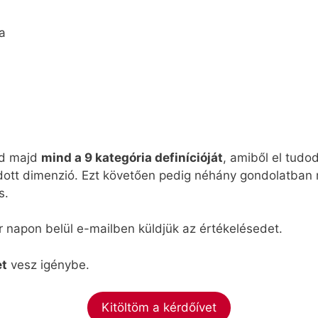
a
od majd
mind a 9 kategória definícióját
, amiből el tudod
adott dimenzió. Ezt követően pedig néhány gondolatban
s.
r napon belül e-mailben küldjük az értékelésedet.
et
vesz igénybe.
Kitöltöm a kérdőívet