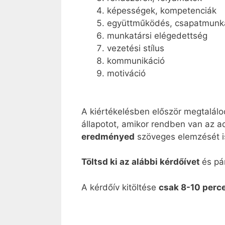
képességek, kompetenciák
együttműködés, csapatmunk
munkatársi elégedettség
vezetési stílus
kommunikáció
motiváció
A kiértékelésben először megtalál
állapotot, amikor rendben van az 
eredményed
szöveges elemzését i
Töltsd ki az alábbi kérdőívet
és pá
A kérdőív kitöltése
csak 8-10 perc