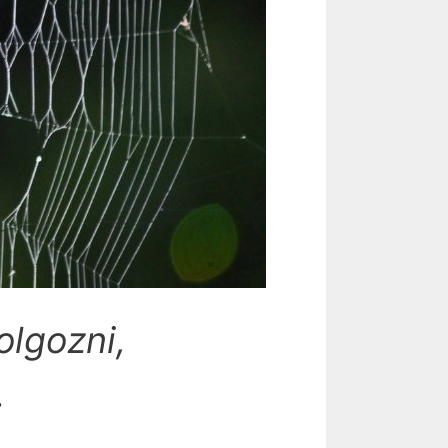
lgozni,
.