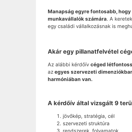
Manapság egyre fontosabb, hogy 
munkavállalók számára
. A kerete
egy családi vállalkozásnak is megh
Akár egy pillanatfelvétel cé
Az alábbi kérdőív
céged létfontoss
az
egyes szervezeti dimenziókban 
harmóniában van.
A kérdőív által vizsgált 9 terü
jövőkép, stratégia, cél
szervezeti struktúra
rendszerek, folyamatok