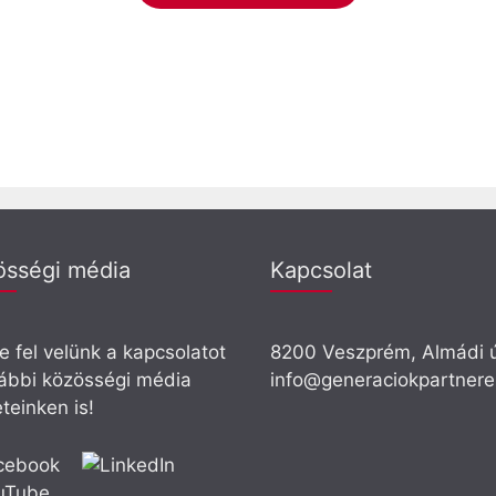
össégi média
Kapcsolat
 fel velünk a kapcsolatot
8200 Veszprém, Almádi ú
lábbi közösségi média
info@generaciokpartnere
eteinken is!