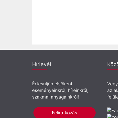
Hírlevél
Köz
Értesüljön elsőként
Vegye
eseményeinkről, híreinkről,
az a
szakmai anyagainkról!
felül
Feliratkozás