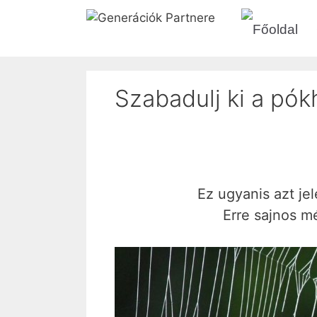
Kilépés
a
tartalomba
Szabadulj ki a pók
Ez ugyanis azt je
Erre sajnos m