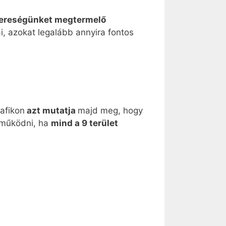
nyereségünket megtermelő
ai, azokat legalább annyira fontos
rafikon
azt mutatja
majd meg, hogy
l működni, ha
mind a 9 terület