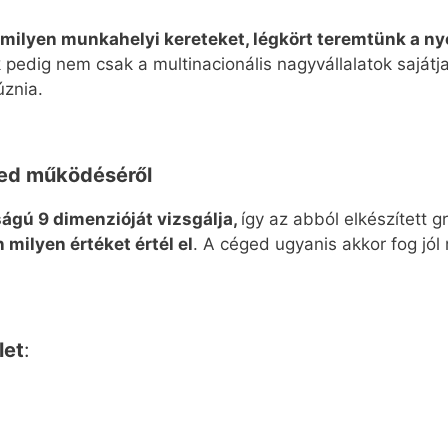
milyen munkahelyi kereteket, légkört teremtünk a 
k pedig nem csak a multinacionális nagyvállalatok sajátj
úznia.
ged működéséről
ágú 9 dimenzióját vizsgálja,
így az abból elkészített g
milyen értéket értél el
. A céged ugyanis akkor fog jó
let
: