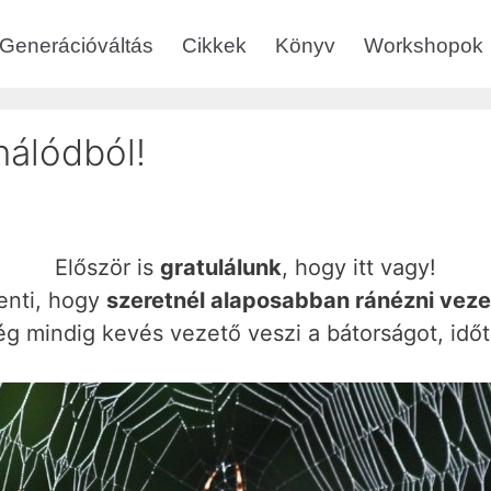
Generációváltás
Cikkek
Könyv
Workshopok
hálódból!
Először is
gratulálunk
, hogy itt vagy!
lenti, hogy
szeretnél alaposabban ránézni vez
ég mindig kevés vezető veszi a bátorságot, időt,