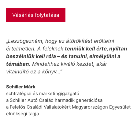
Vásárlás folytatása
„
Leszögezném, hogy az átörökítést erőltetni
értelmetlen. A feleknek
tenniük kell érte, nyíltan
beszélniük kell róla – és tanulni, elmélyülni a
témában
.
Mindehhez kiváló kezdet, akár
vitaindító ez a könyv…”
Schiller Márk
schtratégiai és marketingigazgató
a Schiller Autó Család harmadik generációsa
a Felelős Családi Vállalatokért Magyarországon Egyesület
elnökségi tagja