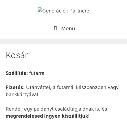
Kilépés
a
tartalomba
Menü
Kosár
Szállítás:
futárral
Fizetés:
Utánvéttel, a futárnál készpénzben vagy
bankkártyával
Rendelj egy példányt családtagjaidnak is, és
megrendelésed ingyen kiszállítjuk!