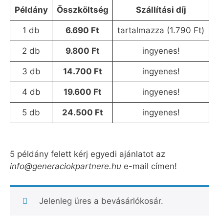
Példány
Összköltség
Szállítási díj
1 db
6.690 Ft
tartalmazza (1.790 Ft)
2 db
9.800 Ft
ingyenes!
3 db
14.700 Ft
ingyenes!
4 db
19.600 Ft
ingyenes!
5 db
24.500 Ft
ingyenes!
5 példány felett kérj egyedi ajánlatot az
info@generaciokpartnere.hu
e-mail címen!
Jelenleg üres a bevásárlókosár.